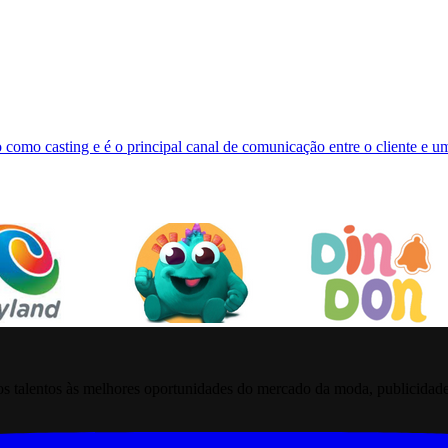
 como casting e é o principal canal de comunicação entre o cliente e 
 talentos às melhores oportunidades do mercado da moda, publicidade pr