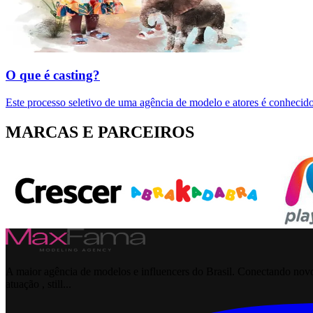
O que é casting?
Este processo seletivo de uma agência de modelo e atores é conhecido
MARCAS E PARCEIROS
A maior agência de modelos e influencers do Brasil. Conectando novos
atuação , still...