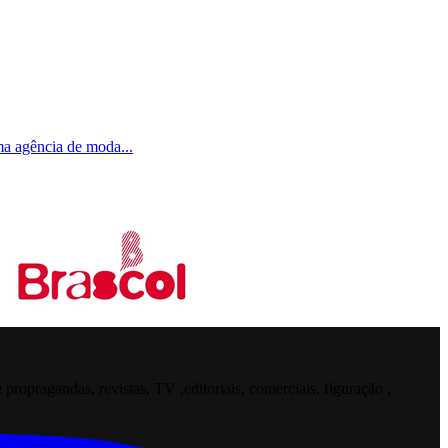
uma agência de moda
...
opragandas, revistas, TV ,editoriais, comerciais, figuração ,