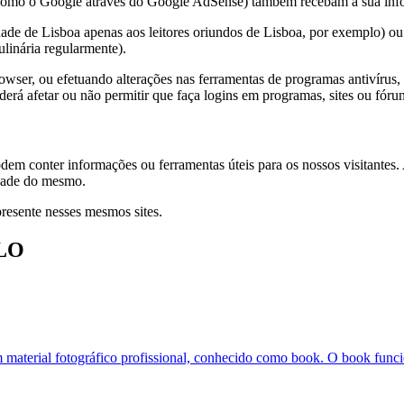
 (como o Google através do Google AdSense) também recebam a sua infor
dade de Lisboa apenas aos leitores oriundos de Lisboa, por exemplo) ou
ulinária regularmente).
wser, ou efetuando alterações nas ferramentas de programas antivírus, 
rá afetar ou não permitir que faça logins em programas, sites ou fórun
dem conter informações ou ferramentas úteis para os nossos visitantes. A
cidade do mesmo.
resente nesses mesmos sites.
LO
m material fotográfico profissional, conhecido como book. O book funci