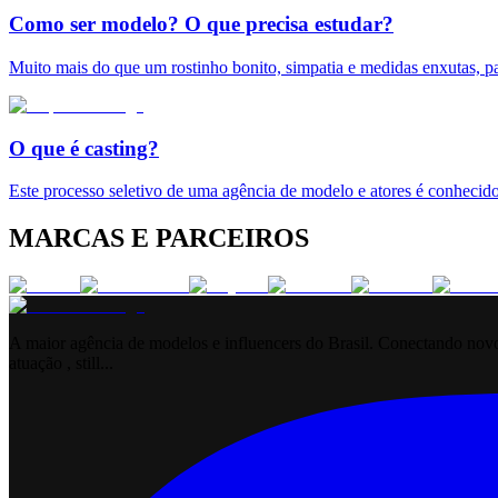
Como ser modelo? O que precisa estudar?
Muito mais do que um rostinho bonito, simpatia e medidas enxutas, pa
O que é casting?
Este processo seletivo de uma agência de modelo e atores é conhecido
MARCAS E PARCEIROS
A maior agência de modelos e influencers do Brasil. Conectando novos
atuação , still...