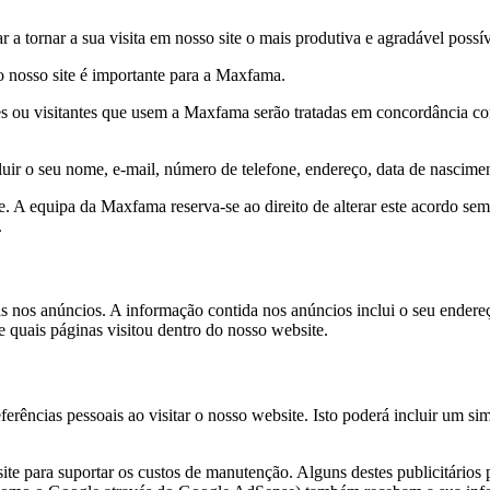
 a tornar a sua visita em nosso site o mais produtiva e agradável possív
o nosso site é importante para a Maxfama.
ntes ou visitantes que usem a Maxfama serão tratadas em concordância c
ir o seu nome, e-mail, número de telefone, endereço, data de nascimen
. A equipa da Maxfama reserva-se ao direito de alterar este acordo se
.
 nos anúncios. A informação contida nos anúncios inclui o seu endereço 
 e quais páginas visitou dentro do nosso website.
erências pessoais ao visitar o nosso website. Isto poderá incluir um s
ite para suportar os custos de manutenção. Alguns destes publicitário