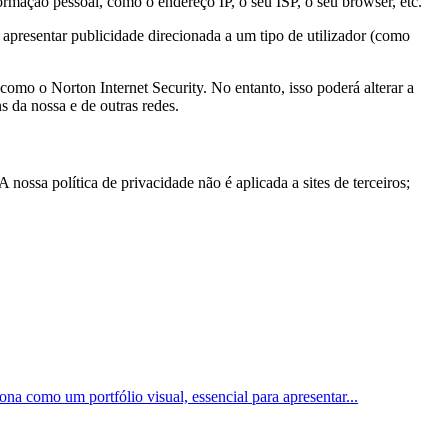
mação pessoal, como o endereço IP, o seu ISP, o seu browser, etc.
 apresentar publicidade direcionada a um tipo de utilizador (como
como o Norton Internet Security. No entanto, isso poderá alterar a
s da nossa e de outras redes.
 nossa política de privacidade não é aplicada a sites de terceiros;
ona como um portfólio visual, essencial para apresentar
...