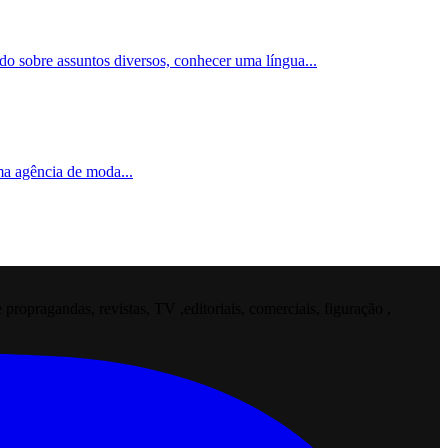
ado sobre assuntos diversos, conhecer uma língua
...
uma agência de moda
...
opragandas, revistas, TV ,editoriais, comerciais, figuração ,