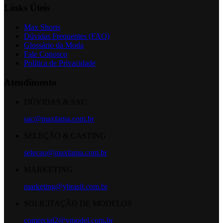
Links Úteis
Max Shorts
Dúvidas Frequentes (FAQ)
Glossário da Moda
Fale Conosco
Política de Privacidade
Atendimento
DÚVIDAS & SAC
sac@maxfama.com.br
SELEÇÃO & CASTING
selecao@maxfama.com.br
MARKETING
marketing@ybrasil.com.br
SOLICITAÇÃO DE MODELOS
comercial2@ymodel.com.br