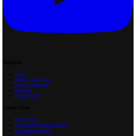
Agência
Início
Sobre a Max Fama
Nossos Trabalhos
Modelos
Casting MFT
Links Úteis
Max Shorts
Dúvidas Frequentes (FAQ)
Glossário da Moda
Fale Conosco