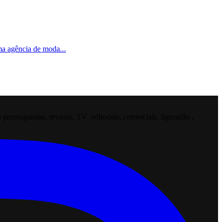
uma agência de moda
...
opragandas, revistas, TV ,editoriais, comerciais, figuração ,