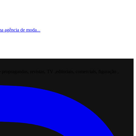
uma agência de moda
...
opragandas, revistas, TV ,editoriais, comerciais, figuração ,