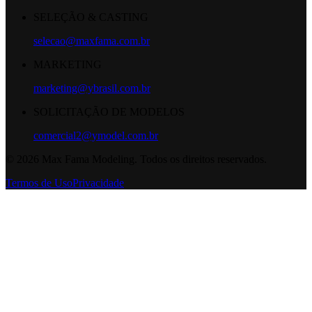
SELEÇÃO & CASTING
selecao@maxfama.com.br
MARKETING
marketing@ybrasil.com.br
SOLICITAÇÃO DE MODELOS
comercial2@ymodel.com.br
©
2026
Max Fama Modeling. Todos os direitos reservados.
Termos de Uso
Privacidade